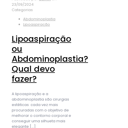
23/09/2024
Categorias
Abdominoplastia
Lipoaspiração
Lipoaspiração
ou
Abdominoplastia?
Qual devo
fazer?
A lipoaspiração e a
abdominoplastia são cirurgias
estéticas cada vez mais
procuradas com o objetivo de
melhorar o contorno corporal e
conseguir uma silhueta mais
elegante
[…]