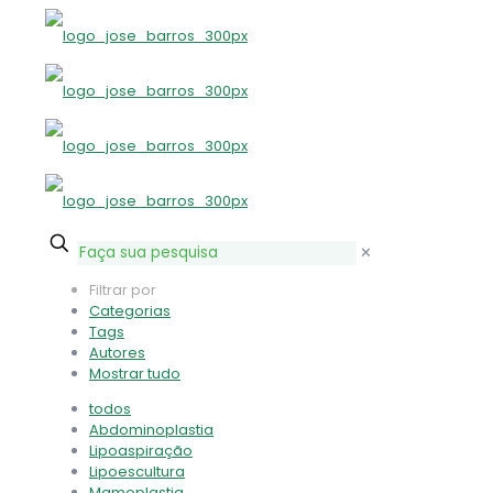
✕
Filtrar por
Categorias
Tags
Autores
Mostrar tudo
todos
Abdominoplastia
Lipoaspiração
Lipoescultura
Mamoplastia