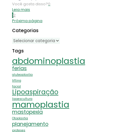
Você gosta disso?
0
Leia mais
1
2
Próxima página
Categorias
Categorias
Tags
abdominoplastia
ferias
gluteoplastia
lifting
facial
Lipoaspiração
lipoescultura
mamoplastia
mastopexia
Otoplastia
planejamento
proteses