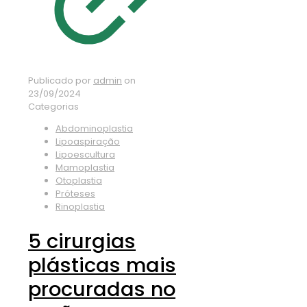
Publicado por
admin
on
23/09/2024
Categorias
Abdominoplastia
Lipoaspiração
Lipoescultura
Mamoplastia
Otoplastia
Próteses
Rinoplastia
5 cirurgias
plásticas mais
procuradas no