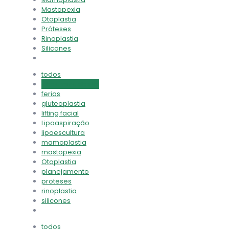
Mastopexia
Otoplastia
Próteses
Rinoplastia
Silicones
todos
abdominoplastia
ferias
gluteoplastia
lifting facial
Lipoaspiração
lipoescultura
mamoplastia
mastopexia
Otoplastia
planejamento
proteses
rinoplastia
silicones
todos