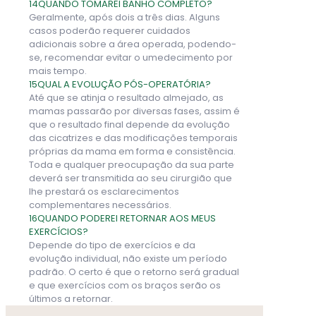
14
QUANDO TOMAREI BANHO COMPLETO?
Geralmente, após dois a três dias. Alguns
casos poderão requerer cuidados
adicionais sobre a área operada, podendo-
se, recomendar evitar o umedecimento por
mais tempo.
15
QUAL A EVOLUÇÃO PÓS-OPERATÓRIA?
Até que se atinja o resultado almejado, as
mamas passarão por diversas fases, assim é
que o resultado final depende da evolução
das cicatrizes e das modificações temporais
próprias da mama em forma e consistência.
Toda e qualquer preocupação da sua parte
deverá ser transmitida ao seu cirurgião que
lhe prestará os esclarecimentos
complementares necessários.
16
QUANDO PODEREI RETORNAR AOS MEUS
EXERCÍCIOS?
Depende do tipo de exercícios e da
evolução individual, não existe um período
padrão. O certo é que o retorno será gradual
e que exercícios com os braços serão os
últimos a retornar.