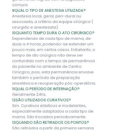
comuns.
9
QUAL O TIPO DE ANESTESIA UTILIZADA?
Anestesia local, geral, peri-dural ou
associada, a critério da equipe cirúrgica (
cirurgião e anestesista).
10
QUANTO TEMPO DURA O ATO CIRÚRGICO?
Dependendo de cada tipo de mama, de
duas a 4 horas, podendo-se estender um
pouco mais, em certos casos. Entretanto, o
tempo de ato cirúrgico não deve ser
confundido com o tempo de permanência
do paciente no ambiente de Centro
Cirúrgico, pois, esta permanência envolve
também o período de preparação
anestésica e recuperação pós-operatória.
11
QUAL O PERÍODO DE INTERNAÇÃO?
Geralmente 24hs.
12
SÃO UTILIZADOS CURATIVOS?
Sim. Curativos elásticos e modelantes,
especialmente adaptados a cada tipo de
mama. São trocados periodicamente.
13
QUANDO SÃO RETIRADOS OS PONTOS?
São retirados a partir da primeira semana.