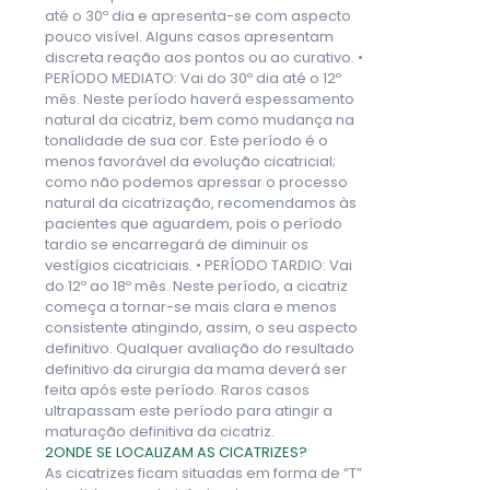
até o 30º dia e apresenta-se com aspecto
pouco visível. Alguns casos apresentam
discreta reação aos pontos ou ao curativo. •
PERÍODO MEDIATO: Vai do 30º dia até o 12º
mês. Neste período haverá espessamento
natural da cicatriz, bem como mudança na
tonalidade de sua cor. Este período é o
menos favorável da evolução cicatricial;
como não podemos apressar o processo
natural da cicatrização, recomendamos às
pacientes que aguardem, pois o período
tardio se encarregará de diminuir os
vestígios cicatriciais. • PERÍODO TARDIO: Vai
do 12º ao 18º mês. Neste período, a cicatriz
começa a tornar-se mais clara e menos
consistente atingindo, assim, o seu aspecto
definitivo. Qualquer avaliação do resultado
definitivo da cirurgia da mama deverá ser
feita após este período. Raros casos
ultrapassam este período para atingir a
maturação definitiva da cicatriz.
2
ONDE SE LOCALIZAM AS CICATRIZES?
As cicatrizes ficam situadas em forma de “T”