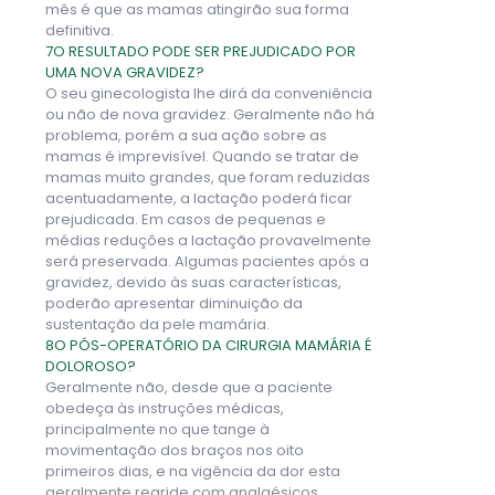
mês é que as mamas atingirão sua forma
definitiva.
7
O RESULTADO PODE SER PREJUDICADO POR
UMA NOVA GRAVIDEZ?
O seu ginecologista lhe dirá da conveniência
ou não de nova gravidez. Geralmente não há
problema, porém a sua ação sobre as
mamas é imprevisível. Quando se tratar de
mamas muito grandes, que foram reduzidas
acentuadamente, a lactação poderá ficar
prejudicada. Em casos de pequenas e
médias reduções a lactação provavelmente
será preservada. Algumas pacientes após a
gravidez, devido às suas características,
poderão apresentar diminuição da
sustentação da pele mamária.
8
O PÓS-OPERATÓRIO DA CIRURGIA MAMÁRIA É
DOLOROSO?
Geralmente não, desde que a paciente
obedeça às instruções médicas,
principalmente no que tange à
movimentação dos braços nos oito
primeiros dias, e na vigência da dor esta
geralmente regride com analgésicos