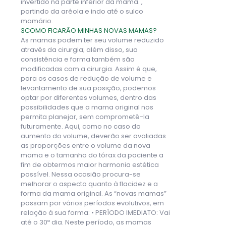
invertido na parte inferior da mama. ,
partindo da aréola e indo até o sulco
mamário.
3
COMO FICARÃO MINHAS NOVAS MAMAS?
As mamas podem ter seu volume reduzido
através da cirurgia; além disso, sua
consistência e forma também são
modificadas com a cirurgia. Assim é que,
para os casos de redução de volume e
levantamento de sua posição, podemos
optar por diferentes volumes, dentro das
possibilidades que a mama original nos
permita planejar, sem comprometê-la
futuramente. Aqui, como no caso do
aumento do volume, deverão ser avaliadas
as proporções entre o volume da nova
mama e o tamanho do tórax da paciente a
fim de obtermos maior harmonia estética
possível. Nessa ocasião procura-se
melhorar o aspecto quanto à flacidez e a
forma da mama original. As “novas mamas”
passam por vários períodos evolutivos, em
relação à sua forma: • PERÍODO IMEDIATO: Vai
até o 30º dia. Neste período, as mamas