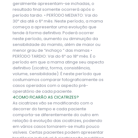
geralmente apresentam-se inchadas, o
resultado final somente ocorrerá após o
período tardio. • PERÍODO MEDIATO: Vai do
30º dia até o 6º mês. Neste período, a mama
começa a apresentar uma evolução que
tende à forma definitiva. Poderá ocorrer
neste período, aumento ou diminuição da
sensibilidade do mamilo, além de maior ou
menor grau de “inchaço ” das mamas •
PERÍODO TARDIO: Vai do 6º ao 18º mês. É o
período em que a mama atinge seu aspecto
definitivo (cicatriz, forma, consistência,
volume, sensibilidade). É neste período que
costumamos comparar fotograficamente os
casos operados com o aspecto pré-
operatório de cada paciente.
4
COMO FICARÃO AS CICATRIZES?
As cicatrizes vão se modificando com o
decorrer do tempo e cada paciente
comporta-se diferentemente do outro em
relação à evolução das cicatrizes, podendo
em vários casos tornarem-se muito pouco
visíveis. Certas pacientes podem apresentar