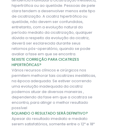
tendência individual à cicatrização inestética,
hipertrófica ou ao quelóide. Pessoas de pele
clara tendem a desenvolver menos este tipo
de cicatrização. A cicatriz hipertrófica ou
quelóide, não devem ser confundidas,
entretanto, com a evolução natural do
período mediato da cicatrização, qualquer
dúvida a respeito da evolução da cicatriz,
deverá ser esclarecida durante seus
retornos pós-operatório, quando se pode
avaliar a fase em que se encontra.
5
EXISTE CORREÇÃO PARA CICATRIZES
HIPERTRÓFICAS?
Vários recursos clínicos e cirúrgicos nos
permitem melhorar tais cicatrizes inestéticas,
na época adequada. Se estiver ocorrendo
uma evolução inadequada da cicatriz
podemos atuar de diversas maneiras ,
dependendo da fase em que a cicatriza se
encontra, para atingir o melhor resultado
possível
6
QUANDO O RESULTADO SERÁ DEFINITIVO?
Apesar do resultado imediato e mediato
serem satisfatórios, somente entre o 12º e 18º