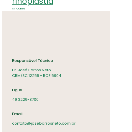
rinoplastia
silicones
Responsável Técnico
Dr. José Barros Neto
CRM/SC 12255 - RQE 5904
Ligue
49 3229-3700
Email
contato@josebarrosneto.com.br