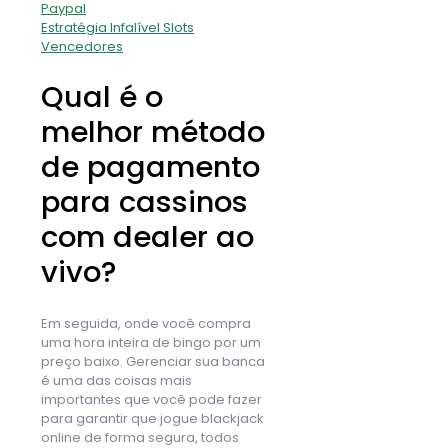
Paypal
Estratégia Infalível Slots
Vencedores
Qual é o
melhor método
de pagamento
para cassinos
com dealer ao
vivo?
Em seguida, onde você compra
uma hora inteira de bingo por um
preço baixo. Gerenciar sua banca
é uma das coisas mais
importantes que você pode fazer
para garantir que jogue blackjack
online de forma segura, todos