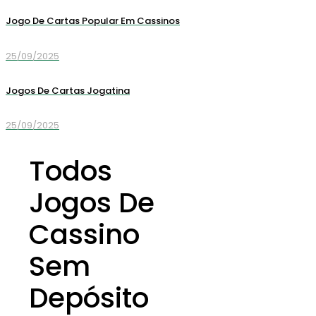
Jogo De Cartas Popular Em Cassinos
25/09/2025
Jogos De Cartas Jogatina
25/09/2025
Todos
Jogos De
Cassino
Sem
Depósito