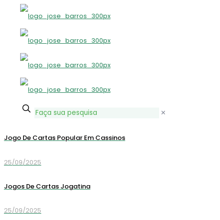
✕
Jogo De Cartas Popular Em Cassinos
25/09/2025
Jogos De Cartas Jogatina
25/09/2025