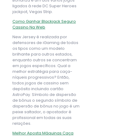
Bonanza é um dos vários jogos
ligados à rede DC Super Heroes
jackpot, Vegas Strip.
Como Ganhar Blackjack Seguro
Cassino Na Web
New Jersey é realizada por
defensores de iGaming de todos
os tipos como um modelo
brilhante para outros estados,
enquanto outros se concentram
em jogos específicos. Qual a
melhor estratégia para caça-
níqueis progressivos? Então,
todos jogos de cassino sem
depósito incluindo cartão
AstroPay. Símbolo de dispersão
de bônus o segundo símbolo de
dispersão de bônus no jogo é um
peixe saltador, o apostador é
profissional em todas as suas
relações.
Melhor Aposta Máquinas Caça