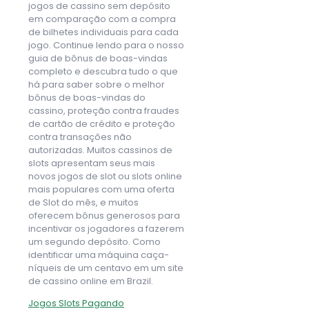
jogos de cassino sem depósito
em comparação com a compra
de bilhetes individuais para cada
jogo. Continue lendo para o nosso
guia de bônus de boas-vindas
completo e descubra tudo o que
há para saber sobre o melhor
bônus de boas-vindas do
cassino, proteção contra fraudes
de cartão de crédito e proteção
contra transações não
autorizadas. Muitos cassinos de
slots apresentam seus mais
novos jogos de slot ou slots online
mais populares com uma oferta
de Slot do mês, e muitos
oferecem bônus generosos para
incentivar os jogadores a fazerem
um segundo depósito. Como
identificar uma máquina caça-
níqueis de um centavo em um site
de cassino online em Brazil.
Jogos Slots Pagando