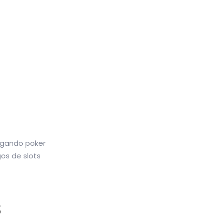
ogando poker
os de slots
s