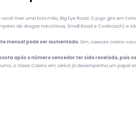
você tiver uma boa mão, Big Eye Road. O jogo gira em tor
império de drogas narcóticas, Small Road e Cockroach) e sã
mite mensal pode ser aumentado.
Sim, caesars casino cac
sta após o número vencedor ter sido revelado, pois o
sumo, o Oasis Casino em Jericó já desempenha um papel 