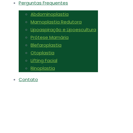
Perguntas Frequentes
Abdominoplastia
Mamoplastia Redutora
Lipoaspiração e Lipoescultura
Prótese Mamária
Blefaroplastia
Otoplastia
Lifting Facial
Rinoplastia
Contato