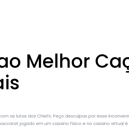
ao Melhor Ca
ais
com as lutas dos Chiefs. Peço desculpas por esse inconveni
 o baccarat jogado em um cassino físico e no cassino virtual 