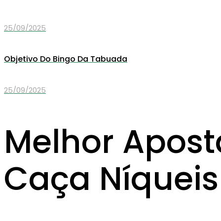
25/09/2025
Objetivo Do Bingo Da Tabuada
25/09/2025
Melhor Apost
Caça Níqueis 