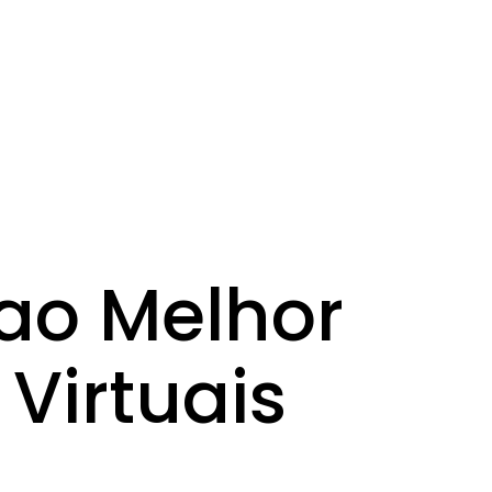
ao Melhor
Virtuais