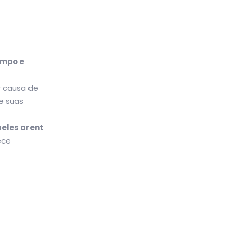
empo e
r causa de
e suas
ueles arent
ece