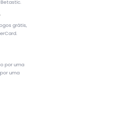
 Betastic.
r
ogos grátis,
erCard.
do por uma
o por uma