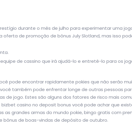
estígio durante o mês de julho para experimentar uma jog
 a oferta de promoção de bônus July Slotland, mas isso po
nta.
uipe de cassino que irá ajudá-lo e entretê-lo para os jog
 você pode encontrar rapidamente pokies que não serão muit
ais você também pode enfrentar longe de outras pessoas pa
s de jogo. Estes são alguns dos fatores de risco mais com
 bizbet casino no deposit bonus você pode achar que exis
odas as grandes armas do mundo pokie, bingo gratis com pr
 de bônus de boas-vindas de depósito de outubro.