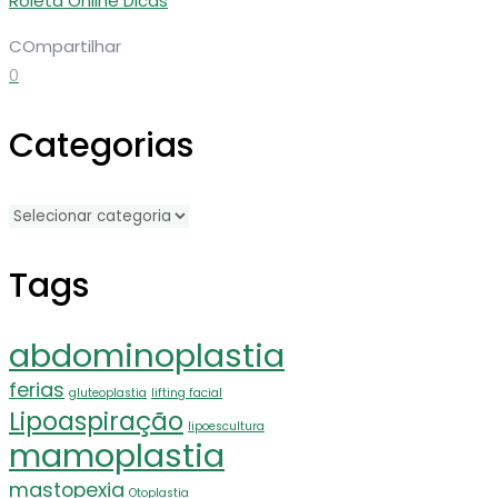
Roleta Online Dicas
COmpartilhar
0
Categorias
Categorias
Tags
abdominoplastia
ferias
gluteoplastia
lifting facial
Lipoaspiração
lipoescultura
mamoplastia
mastopexia
Otoplastia