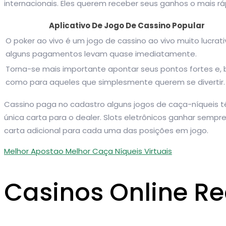
internacionais. Eles querem receber seus ganhos o mais rápi
Aplicativo De Jogo De Cassino Popular
O poker ao vivo é um jogo de cassino ao vivo muito lucrati
alguns pagamentos levam quase imediatamente.
Torna-se mais importante apontar seus pontos fortes e,
como para aqueles que simplesmente querem se divertir.
Cassino paga no cadastro alguns jogos de caça-níqueis t
única carta para o dealer. Slots eletrônicos ganhar sempr
carta adicional para cada uma das posições em jogo.
Melhor Apostao Melhor Caça Níqueis Virtuais
Casinos Online 