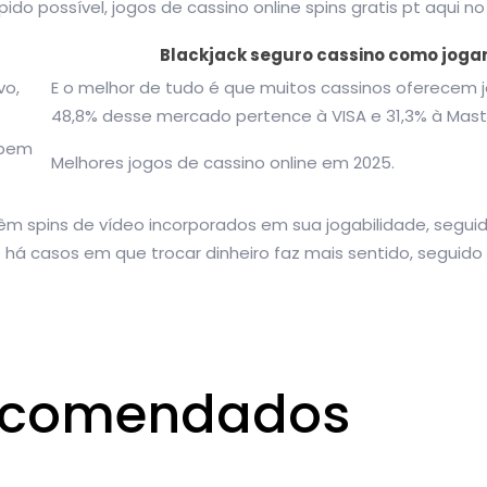
do possível, jogos de cassino online spins gratis pt aqui no
Blackjack seguro cassino como joga
vo,
E o melhor de tudo é que muitos cassinos oferecem j
48,8% desse mercado pertence à VISA e 31,3% à Mast
 bem
Melhores jogos de cassino online em 2025.
êm spins de vídeo incorporados em sua jogabilidade, segui
e há casos em que trocar dinheiro faz mais sentido, seguid
Recomendados