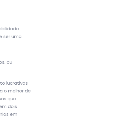
abilidade
de ser uma
os, ou
o lucrativos
ra o melhor de
uns que
tem dois
emios em