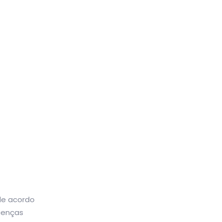
de acordo
cenças