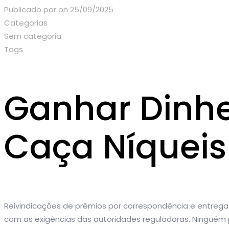
Publicado por
on
25/09/2025
Categorias
Sem categoria
Tags
Ganhar Dinhe
Caça Níqueis 
Reivindicações de prêmios por correspondência e entreg
com as exigências das autoridades reguladoras. Ninguém 