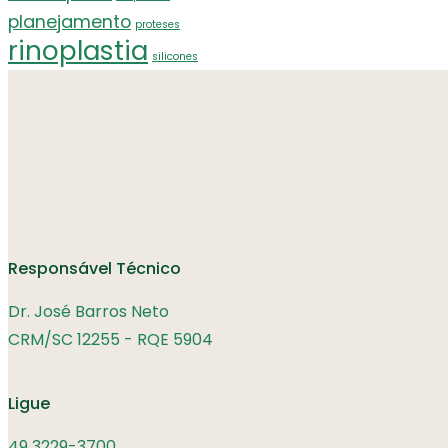
planejamento
proteses
rinoplastia
silicones
Responsável Técnico
Dr. José Barros Neto
CRM/SC 12255 - RQE 5904
Ligue
49 3229-3700