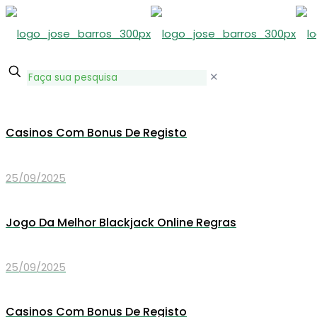
✕
Casinos Com Bonus De Registo
25/09/2025
Jogo Da Melhor Blackjack Online Regras
25/09/2025
Casinos Com Bonus De Registo