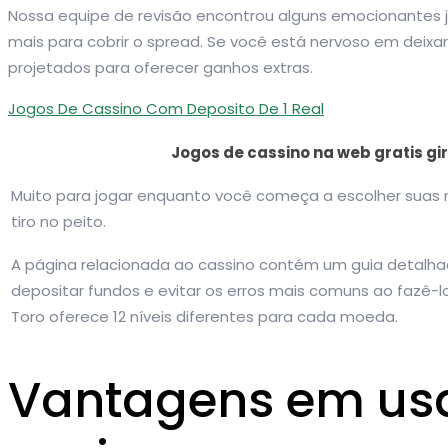
Nossa equipe de revisão encontrou alguns emocionantes jo
mais para cobrir o spread. Se você está nervoso em deixar
projetados para oferecer ganhos extras.
Jogos De Cassino Com Deposito De 1 Real
Jogos de cassino na web gratis gir
Muito para jogar enquanto você começa a escolher suas m
tiro no peito.
A página relacionada ao cassino contém um guia detalh
depositar fundos e evitar os erros mais comuns ao fazê-lo
Toro oferece 12 níveis diferentes para cada moeda.
Vantagens em usa