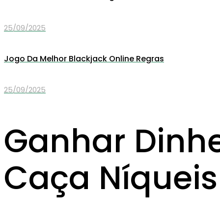
25/09/2025
Jogo Da Melhor Blackjack Online Regras
25/09/2025
Ganhar Dinhe
Caça Níqueis 