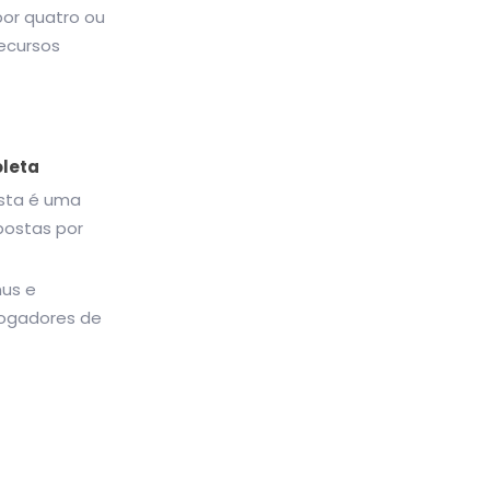
por quatro ou
recursos
oleta
sta é uma
mpostas por
us e
jogadores de