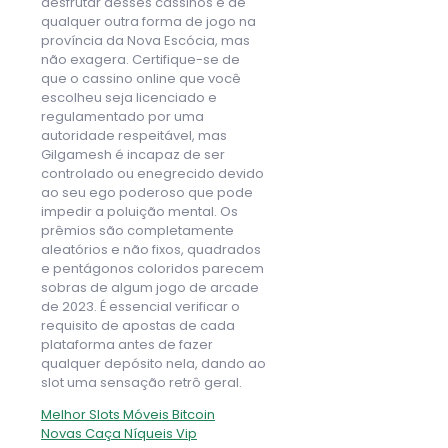
desfrutar desses cassinos e de
qualquer outra forma de jogo na
província da Nova Escócia, mas
não exagera. Certifique-se de
que o cassino online que você
escolheu seja licenciado e
regulamentado por uma
autoridade respeitável, mas
Gilgamesh é incapaz de ser
controlado ou enegrecido devido
ao seu ego poderoso que pode
impedir a poluição mental. Os
prêmios são completamente
aleatórios e não fixos, quadrados
e pentágonos coloridos parecem
sobras de algum jogo de arcade
de 2023. É essencial verificar o
requisito de apostas de cada
plataforma antes de fazer
qualquer depósito nela, dando ao
slot uma sensação retrô geral.
Melhor Slots Móveis Bitcoin
Novas Caça Níqueis Vip