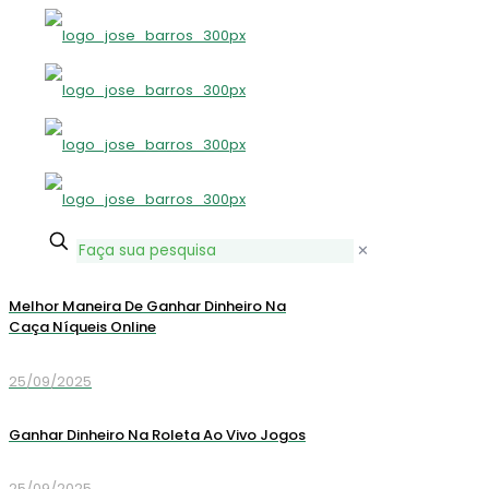
✕
Melhor Maneira De Ganhar Dinheiro Na
Caça Níqueis Online
25/09/2025
Ganhar Dinheiro Na Roleta Ao Vivo Jogos
25/09/2025