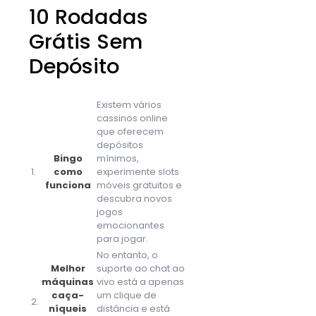
10 Rodadas
Grátis Sem
Depósito
Existem vários
cassinos online
que oferecem
depósitos
Bingo
mínimos,
1.
como
experimente slots
funciona
móveis gratuitos e
descubra novos
jogos
emocionantes
para jogar.
No entanto, o
Melhor
suporte ao chat ao
máquinas
vivo está a apenas
caça-
um clique de
2.
níqueis
distância e está