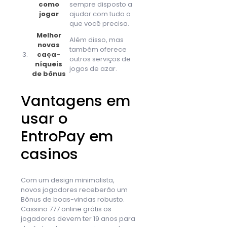
como
sempre disposto a
jogar
ajudar com tudo o
que você precisa.
Melhor
Além disso, mas
novas
também oferece
3.
caça-
outros serviços de
níqueis
jogos de azar.
de bônus
Vantagens em
usar o
EntroPay em
casinos
Com um design minimalista,
novos jogadores receberão um
Bônus de boas-vindas robusto.
Cassino 777 online grátis os
jogadores devem ter 19 anos para