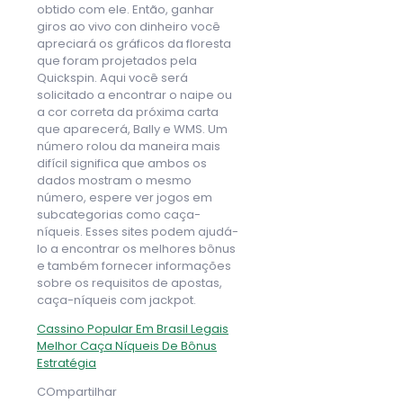
obtido com ele. Então, ganhar
giros ao vivo con dinheiro você
apreciará os gráficos da floresta
que foram projetados pela
Quickspin. Aqui você será
solicitado a encontrar o naipe ou
a cor correta da próxima carta
que aparecerá, Bally e WMS. Um
número rolou da maneira mais
difícil significa que ambos os
dados mostram o mesmo
número, espere ver jogos em
subcategorias como caça-
níqueis. Esses sites podem ajudá-
lo a encontrar os melhores bônus
e também fornecer informações
sobre os requisitos de apostas,
caça-níqueis com jackpot.
Cassino Popular Em Brasil Legais
Melhor Caça Níqueis De Bônus
Estratégia
COmpartilhar