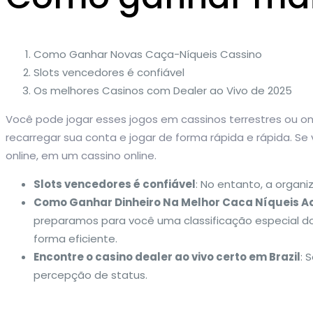
Como Ganhar Novas Caça-Níqueis Cassino
Slots vencedores é confiável
Os melhores Casinos com Dealer ao Vivo de 2025
Você pode jogar esses jogos em cassinos terrestres ou o
recarregar sua conta e jogar de forma rápida e rápida. S
online, em um cassino online.
Slots vencedores é confiável
:
No entanto, a organi
Como Ganhar Dinheiro Na Melhor Caca Níqueis Ao
preparamos para você uma classificação especial do
forma eficiente.
Encontre o casino dealer ao vivo certo em Brazil
:
S
percepção de status.