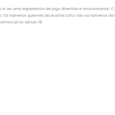
 e ter uma experiência de jogo divertida e emocionante. O
o. Os números quentes da Austria Lotto são os números da 
amoro já no século 18.