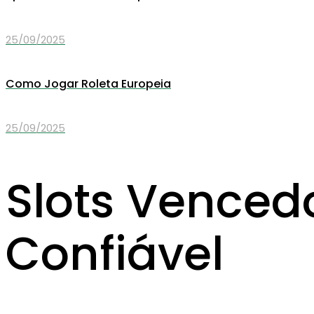
25/09/2025
Como Jogar Roleta Europeia
25/09/2025
Slots Venced
Confiável