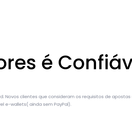
ores é Confiáv
d. Novos clientes que consideram os requisitos de apostas r
l e-wallets( ainda sem PayPal).