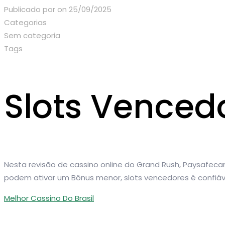
Publicado por
on
25/09/2025
Categorias
Sem categoria
Tags
Slots Venced
Nesta revisão de cassino online do Grand Rush, Paysafecar
podem ativar um Bônus menor, slots vencedores é confiáve
Melhor Cassino Do Brasil