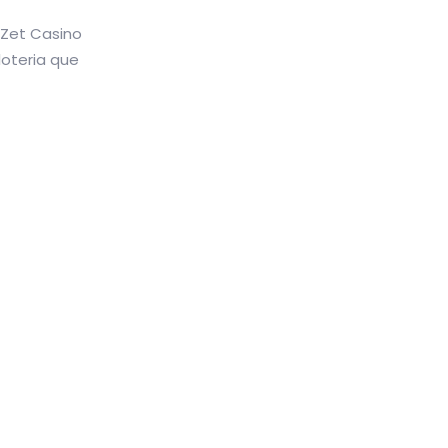
 Zet Casino
loteria que