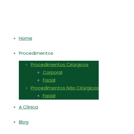
Home
Procedimentos
Procedimentos Cirúrgicos
Corporal
Facial
Procedimentos Não Cirúrgicos
Facial
A Clínica
Blog