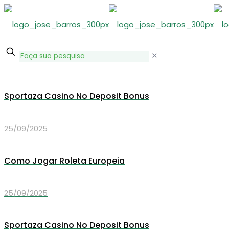
✕
Sportaza Casino No Deposit Bonus
25/09/2025
Como Jogar Roleta Europeia
25/09/2025
Sportaza Casino No Deposit Bonus