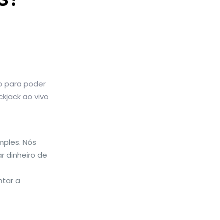
o para poder
kjack ao vivo
mples. Nós
r dinheiro de
ntar a