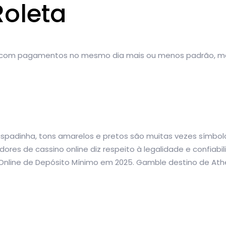
Roleta
 com pagamentos no mesmo dia mais ou menos padrão, 
padinha, tons amarelos e pretos são muitas vezes símbolo
es de cassino online diz respeito à legalidade e confiabi
 Online de Depósito Mínimo em 2025. Gamble destino de Ath