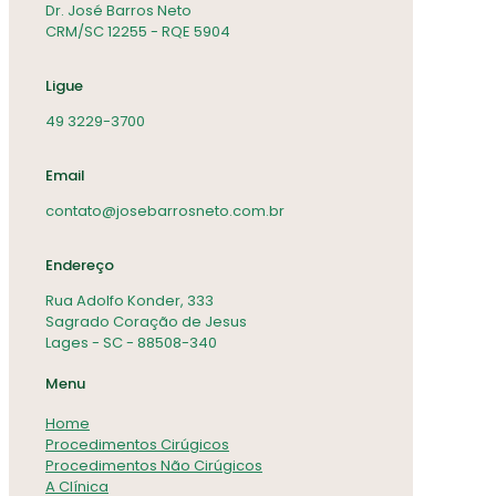
Dr. José Barros Neto
CRM/SC 12255 - RQE 5904
Ligue
49 3229-3700
Email
contato@josebarrosneto.com.br
Endereço
Rua Adolfo Konder, 333
Sagrado Coração de Jesus
Lages - SC - 88508-340
Menu
Home
Procedimentos Cirúgicos
Procedimentos Não Cirúgicos
A Clínica