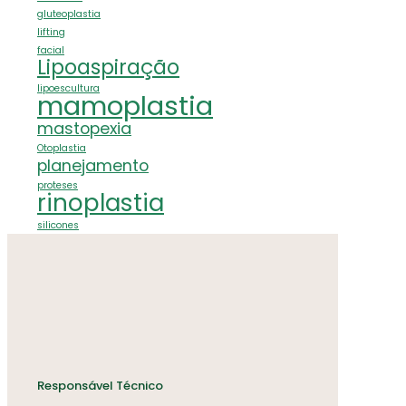
gluteoplastia
lifting
facial
Lipoaspiração
lipoescultura
mamoplastia
mastopexia
Otoplastia
planejamento
proteses
rinoplastia
silicones
Responsável Técnico