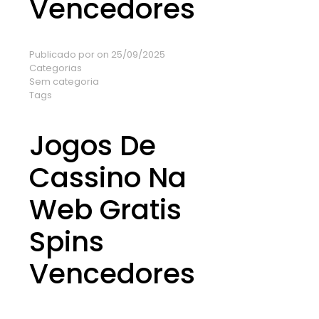
Vencedores
Publicado por
on
25/09/2025
Categorias
Sem categoria
Tags
Jogos De
Cassino Na
Web Gratis
Spins
Vencedores