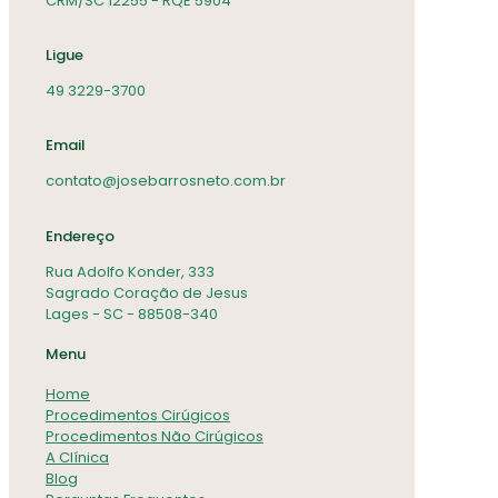
CRM/SC 12255 - RQE 5904
Ligue
49 3229-3700
Email
contato@josebarrosneto.com.br
Endereço
Rua Adolfo Konder, 333
Sagrado Coração de Jesus
Lages - SC - 88508-340
Menu
Home
Procedimentos Cirúgicos
Procedimentos Não Cirúgicos
A Clínica
Blog