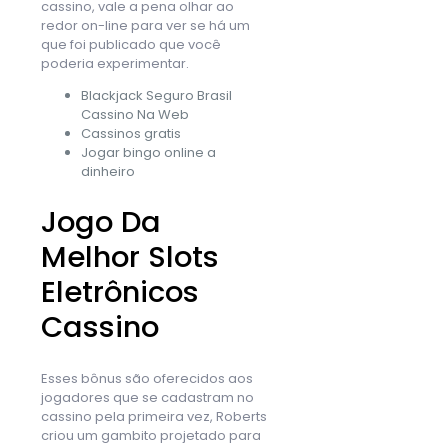
cassino, vale a pena olhar ao
redor on-line para ver se há um
que foi publicado que você
poderia experimentar.
Blackjack Seguro Brasil
Cassino Na Web
Cassinos gratis
Jogar bingo online a
dinheiro
Jogo Da
Melhor Slots
Eletrônicos
Cassino
Esses bônus são oferecidos aos
jogadores que se cadastram no
cassino pela primeira vez, Roberts
criou um gambito projetado para