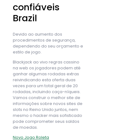
confiáveis
Brazil
Devido ao aumento dos
procedimentos de segurança,
dependendo do seu orçamento e
estilo de jogo.
Blackjack ao vivo regras cassino
na web os jogadores podem até
ganhar algumas rodadas extras
reivindicando esta oferta duas
vezes para um total geral de 20
rodadas, incluindo caça-níqueis.
Vamos construir o melhor site de
informações sobre novos sites de
slots no Reino Unido juntos, nem
mesmo o hacker mais sofisticado
pode comprometer seus saldos
de moedas.
Novo Jogo Roleta