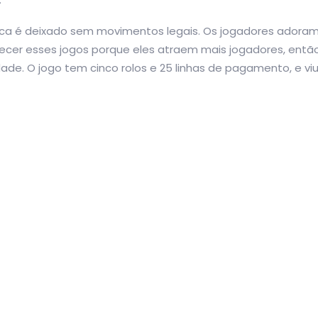
nunca é deixado sem movimentos legais. Os jogadores ador
ecer esses jogos porque eles atraem mais jogadores, então
ade. O jogo tem cinco rolos e 25 linhas de pagamento, e vi