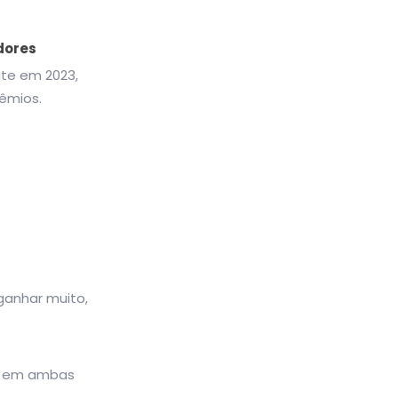
dores
ite em 2023,
rêmios.
ganhar muito,
em em ambas