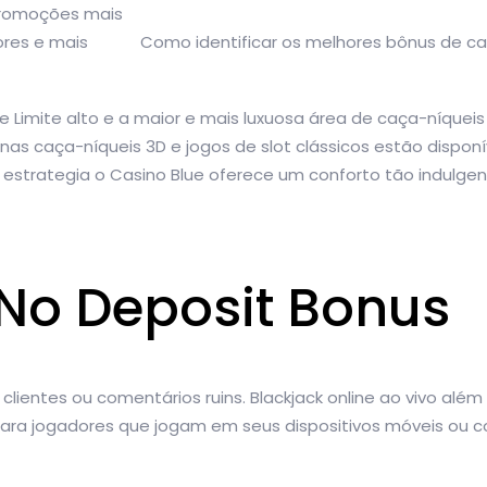
promoções mais
ores e mais
Como identificar os melhores bônus de ca
Limite alto e a maior e mais luxuosa área de caça-níqueis 
as caça-níqueis 3D e jogos de slot clássicos estão disponí
estrategia o Casino Blue oferece um conforto tão indulgen
No Deposit Bonus
entes ou comentários ruins. Blackjack online ao vivo além 
para jogadores que jogam em seus dispositivos móveis ou 