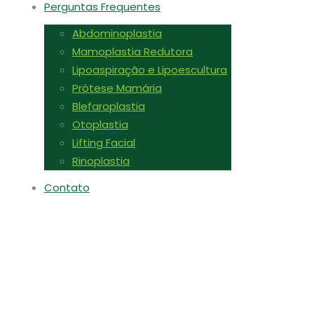
Perguntas Frequentes
Abdominoplastia
Mamoplastia Redutora
Lipoaspiração e Lipoescultura
Prótese Mamária
Blefaroplastia
Otoplastia
Lifting Facial
Rinoplastia
Contato