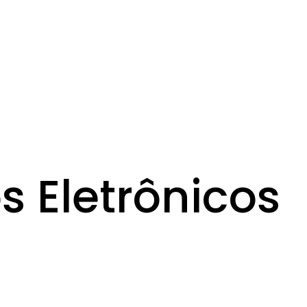
s Eletrônicos