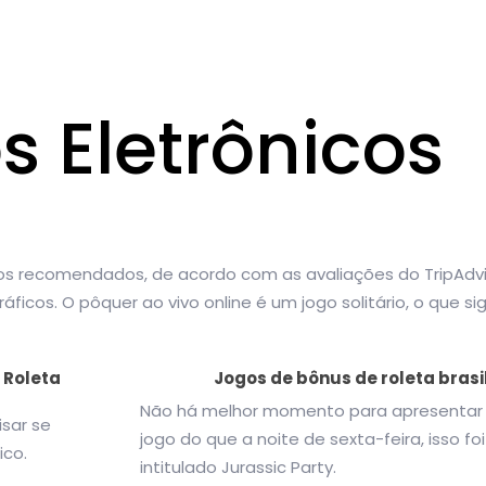
s Eletrônicos
nos recomendados, de acordo com as avaliações do TripAdvi
ficos. O pôquer ao vivo online é um jogo solitário, o que sig
 Roleta
Jogos de bônus de roleta brasi
Não há melhor momento para apresentar
sar se
jogo do que a noite de sexta-feira, isso fo
ico.
intitulado Jurassic Party.